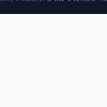
均来源于互联网，仅供学习交流使用，版权归原作者所有。 如有侵权请联系我们，我们