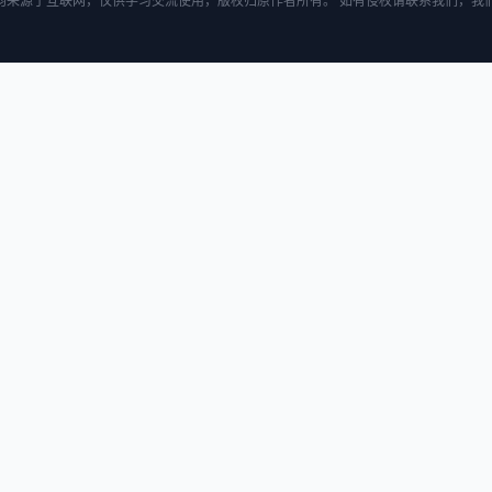
均来源于互联网，仅供学习交流使用，版权归原作者所有。 如有侵权请联系我们，我们